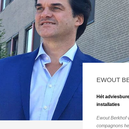
EWOUT B
Hét adviesbu
installaties
Ewout Berkhof v
compagnons het 