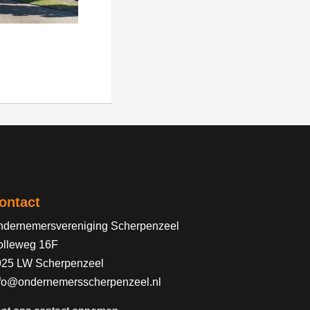
ontact
dernemersvereniging Scherpenzeel
olleweg 16F
925 LW Scherpenzeel
fo@ondernemersscherpenzeel.nl