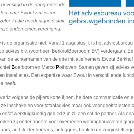
 gevestigd in de aangrenzende
en maar Ewout zelf is een
eler. In die hoedanigheid sluit
j onze ondernemersvereniging.
is de organisatie niet. Vanaf 1 augustus jl. is het adviesbureau
p advies b.v. (voorheen BerkhofBoerboom BV) verdergaan. Ee
n de achternamen van de drie initiatiefnemers Ewout Berkhof 
chiel
B
oerboom en Marco
P
othoven. Samen geven zij advies v
installaties. Een expertise waar Ewout in verschillende functi
e heeft.
werkt volgens de pijlers korte lijnen, heldere communicatie en 
 ze inschakelen voor totaaladvies maar ook voor deeltrajecten 
 en/of werktuigkundig gebied zijn zij een solide partner. Als ona
erken zij onder andere voor overheden woningbouwvereniginge
laars, architectenbureaus, beleggers, banken en zorginstelling