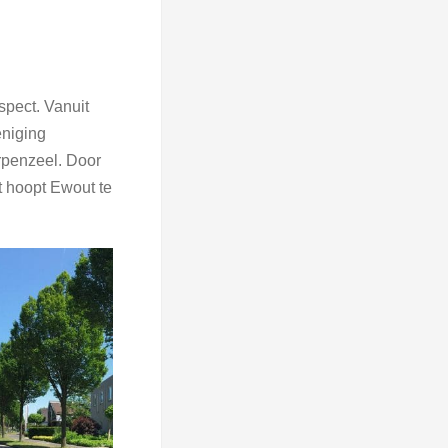
spect. Vanuit
eniging
rpenzeel. Door
t hoopt Ewout te