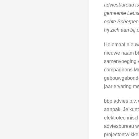
adviesbureau is
gemeente Leusd
echte Scherpenz
hij zich aan bi
Helemaal nieuw 
nieuwe naam bb
samenvoeging va
compagnons Mi
gebouwgebonden 
jaar ervaring me
bbp advies b.v. 
aanpak. Je kunt
elektrotechnisch
adviesbureau w
projectontwikke