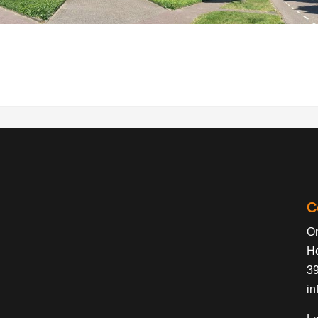
C
On
H
3
in