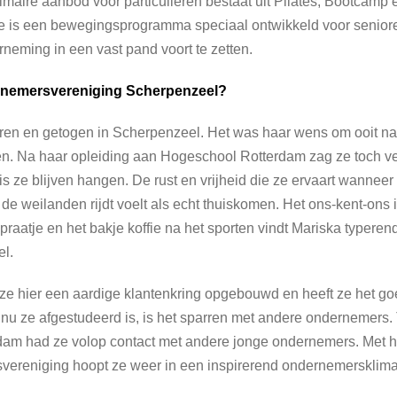
rimaire aanbod voor particulieren bestaat uit Pilates, Bootcamp
 is een bewegingsprogramma speciaal ontwikkeld voor seniore
rneming in een vast pand voort te zetten.
nemersvereniging Scherpenzeel?
ren en getogen in Scherpenzeel. Het was haar wens om ooit na
en. Na haar opleiding aan Hogeschool Rotterdam zag ze toch v
 is ze blijven hangen. De rust en vrijheid die ze ervaart wanneer
de weilanden rijdt voelt als echt thuiskomen. Het ons-kent-ons 
praatje en het bakje koffie na het sporten vindt Mariska typeren
l.
 ze hier een aardige klantenkring opgebouwd en heeft ze het goe
 nu ze afgestudeerd is, is het sparren met andere ondernemers.
rdam had ze volop contact met andere jonge ondernemers. Met he
ereniging hoopt ze weer in een inspirerend ondernemersklima