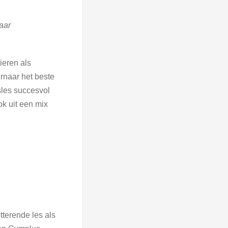
aar
ieren als
rnaar het beste
sles succesvol
ok uit een mix
tterende les als