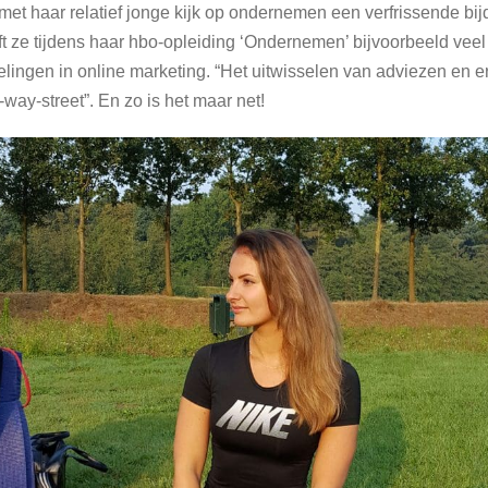
 met haar relatief jonge kijk op ondernemen een verfrissende bi
ft ze tijdens haar hbo-opleiding ‘Ondernemen’ bijvoorbeeld veel
lingen in online marketing. “Het uitwisselen van adviezen en e
way-street”. En zo is het maar net!