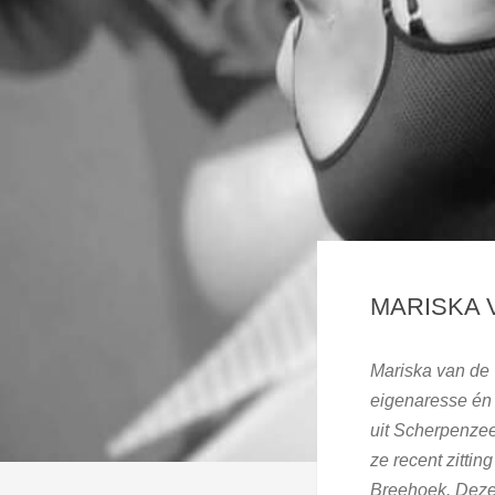
MARISKA 
Mariska van de Vl
eigenaresse én s
uit Scherpenze
ze recent zittin
Breehoek. Deze 