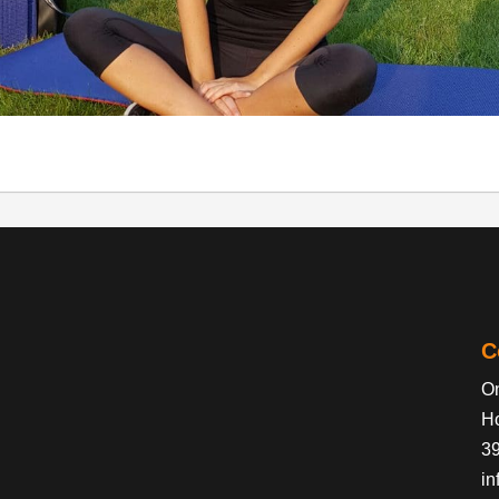
C
On
H
3
in