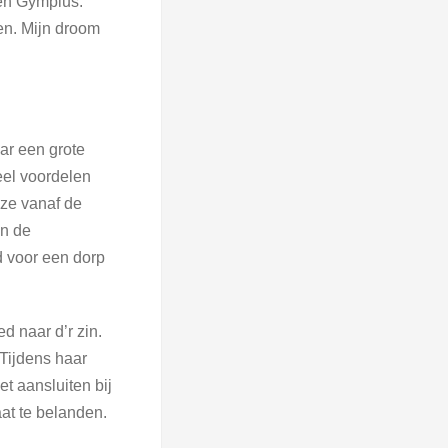
 en Gymplus.
n. Mijn droom
ar een grote
eel voordelen
 ze vanaf de
in de
d voor een dorp
d naar d’r zin.
 Tijdens haar
t aansluiten bij
at te belanden.