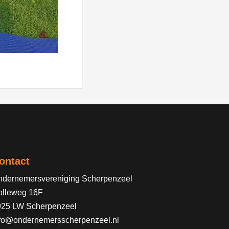
ontact
dernemersvereniging Scherpenzeel
olleweg 16F
925 LW Scherpenzeel
fo@ondernemersscherpenzeel.nl