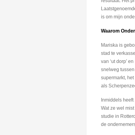
resultaat. Het p
Laatstgenoemde
is om mijn onde
Waarom Onder
Mariska is gebo
stad te verkass
van ‘ut dorp’ en
snelweg tussen 
supermarkt, het 
als Scherpenzee
Inmiddels heeft
Wat ze wel mist
studie in Rotte
de ondernemersv